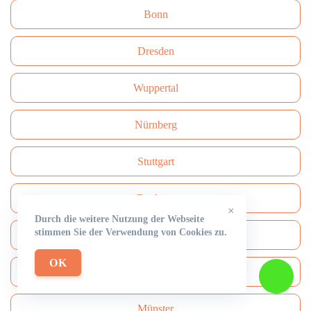
Bonn
Dresden
Wuppertal
Nürnberg
Stuttgart
Bochum
×
Durch die weitere Nutzung der Webseite
stimmen Sie der Verwendung von Cookies zu.
Dortmund
OK
Krefeld
Münster