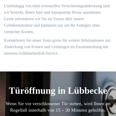
Unabhängig von einer eventuellen Versicherungsabdeckung sind
wir bestrebt‚ Ihnen faire und transparente Preise anzubieten.​
Gerne informieren wir Sie im Voraus über unsere
Gebührenstruktur und kümmern uns um Ihr Anliegen ohne
versteckte Kosten.​
Kontaktieren Sie unser Team gerne für weitere Informationen zur
Abdeckung von Kosten und Leistungen im Zusammenhang mit
unserem Schlüsselnotfall-Service.
Türöffnung in Lübbecke
Wenn Sie vor verschlossener Tür stehen, wird Ihnen im
Regelfall innerhalb von 15 – 30 Minuten geholfen.